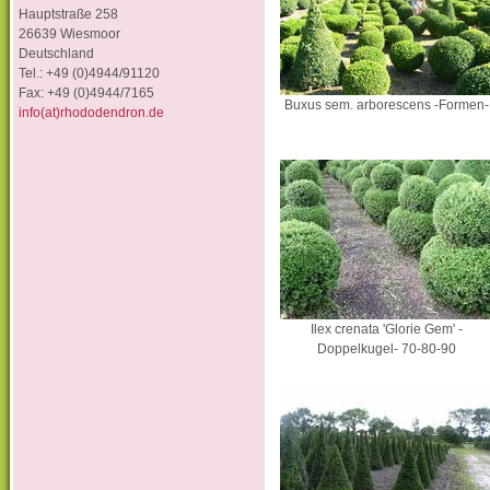
Hauptstraße 258
26639 Wiesmoor
Deutschland
Tel.: +49 (0)4944/91120
Fax: +49 (0)4944/7165
Buxus sem. arborescens -Formen-
info(at)rhododendron.de
Ilex crenata 'Glorie Gem' -
Doppelkugel- 70-80-90