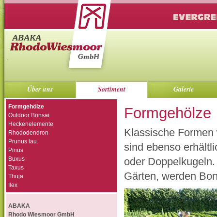
Über uns
Sortiment
Galerie
Formgehölze
Formgehölze
Outdoor Bonsai
Heckenelemente
Klassische Formen 
Rhododendron
Prunus lau.
sind ebenso erhältl
Pinus
Buxus
oder Doppelkugeln. 
Taxus
Gärten, werden Bon
Thuja
Ilex
ABAKA
Rhodo Wiesmoor GmbH